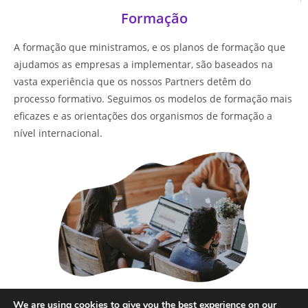
Formação
A formação que ministramos, e os planos de formação que
ajudamos as empresas a implementar, são baseados na
vasta experiência que os nossos Partners detêm do
processo formativo. Seguimos os modelos de formação mais
eficazes e as orientações dos organismos de formação a
nível internacional.
Saber mais
We are using cookies to give you the best experience on our