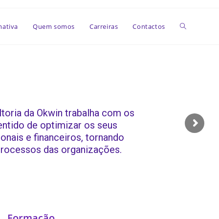
Toggle
mativa
Quem somos
Carreiras
Contactos
website
search
ltoria da Okwin trabalha com os
entido de optimizar os seus
onais e financeiros, tornando
processos das organizações.
Formação