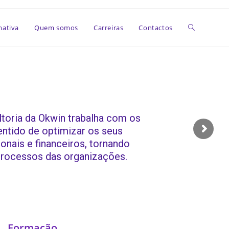
Toggle
mativa
Quem somos
Carreiras
Contactos
website
search
ltoria da Okwin trabalha com os
entido de optimizar os seus
onais e financeiros, tornando
processos das organizações.
Formação