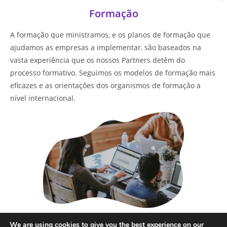
Formação
A formação que ministramos, e os planos de formação que
ajudamos as empresas a implementar, são baseados na
vasta experiência que os nossos Partners detêm do
processo formativo. Seguimos os modelos de formação mais
eficazes e as orientações dos organismos de formação a
nível internacional.
Saber mais
We are using cookies to give you the best experience on our