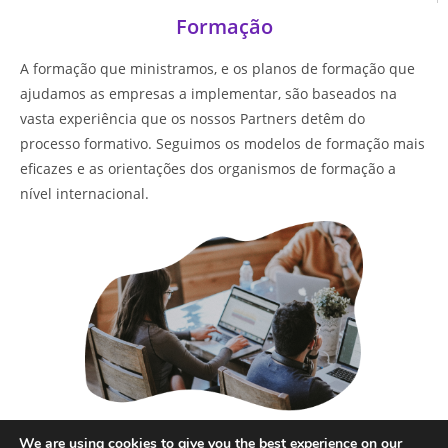
Formação
A formação que ministramos, e os planos de formação que
ajudamos as empresas a implementar, são baseados na
vasta experiência que os nossos Partners detêm do
processo formativo. Seguimos os modelos de formação mais
eficazes e as orientações dos organismos de formação a
nível internacional.
Saber mais
We are using cookies to give you the best experience on our