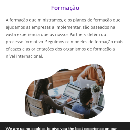
Formação
A formação que ministramos, e os planos de formação que
ajudamos as empresas a implementar, são baseados na
vasta experiência que os nossos Partners detêm do
processo formativo. Seguimos os modelos de formação mais
eficazes e as orientações dos organismos de formação a
nível internacional.
Saber mais
We are using cookies to give you the best experience on our