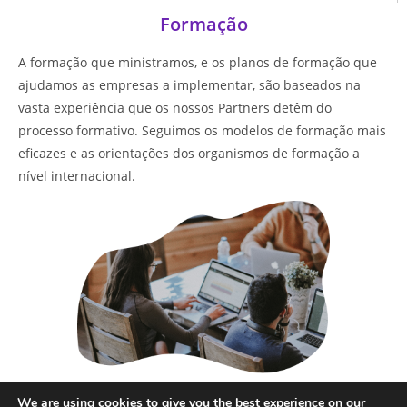
Formação
A formação que ministramos, e os planos de formação que
ajudamos as empresas a implementar, são baseados na
vasta experiência que os nossos Partners detêm do
processo formativo. Seguimos os modelos de formação mais
eficazes e as orientações dos organismos de formação a
nível internacional.
Saber mais
We are using cookies to give you the best experience on our