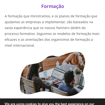
Formação
A formação que ministramos, e os planos de formação que
ajudamos as empresas a implementar, são baseados na
vasta experiência que os nossos Partners detêm do
processo formativo. Seguimos os modelos de formação mais
eficazes e as orientações dos organismos de formação a
nível internacional.
Saber mais
We are using cookies to give you the best experience on our