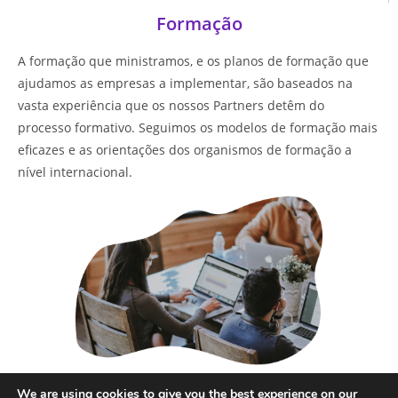
Formação
A formação que ministramos, e os planos de formação que
ajudamos as empresas a implementar, são baseados na
vasta experiência que os nossos Partners detêm do
processo formativo. Seguimos os modelos de formação mais
eficazes e as orientações dos organismos de formação a
nível internacional.
Saber mais
We are using cookies to give you the best experience on our