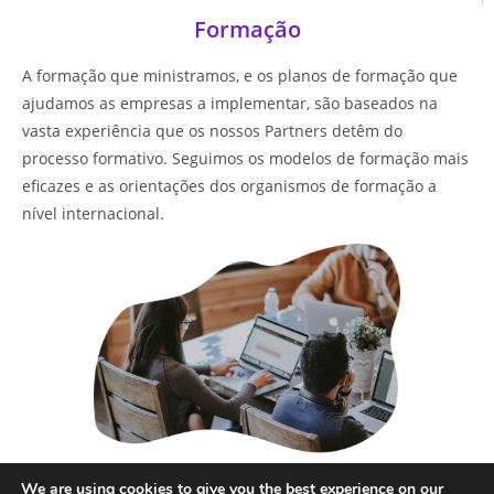
Formação
A formação que ministramos, e os planos de formação que
ajudamos as empresas a implementar, são baseados na
vasta experiência que os nossos Partners detêm do
processo formativo. Seguimos os modelos de formação mais
eficazes e as orientações dos organismos de formação a
nível internacional.
Saber mais
We are using cookies to give you the best experience on our