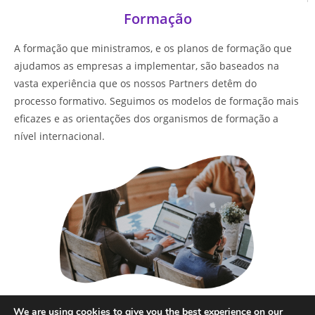
Formação
A formação que ministramos, e os planos de formação que
ajudamos as empresas a implementar, são baseados na
vasta experiência que os nossos Partners detêm do
processo formativo. Seguimos os modelos de formação mais
eficazes e as orientações dos organismos de formação a
nível internacional.
Saber mais
We are using cookies to give you the best experience on our