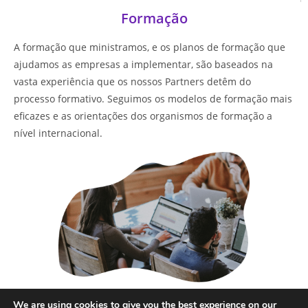
Formação
A formação que ministramos, e os planos de formação que
ajudamos as empresas a implementar, são baseados na
vasta experiência que os nossos Partners detêm do
processo formativo. Seguimos os modelos de formação mais
eficazes e as orientações dos organismos de formação a
nível internacional.
Saber mais
We are using cookies to give you the best experience on our