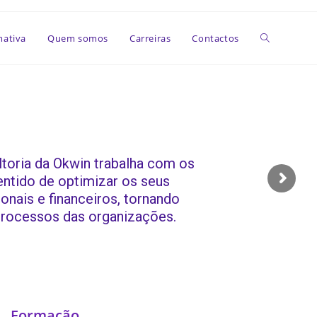
Toggle
mativa
Quem somos
Carreiras
Contactos
website
search
ltoria da Okwin trabalha com os
entido de optimizar os seus
onais e financeiros, tornando
processos das organizações.
Formação