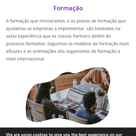
Formação
A formação que ministramos, e os planos de formação que
ajudamos as empresas a implementar, são baseados na
vasta experiência que os nossos Partners detêm do
processo formativo. Seguimos os modelos de formação mais
eficazes e as orientações dos organismos de formação a
nível internacional.
Saber mais
We are using cookies to give you the best experience on our