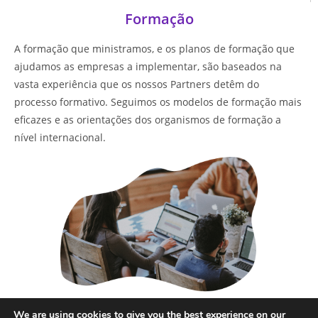
Formação
A formação que ministramos, e os planos de formação que
ajudamos as empresas a implementar, são baseados na
vasta experiência que os nossos Partners detêm do
processo formativo. Seguimos os modelos de formação mais
eficazes e as orientações dos organismos de formação a
nível internacional.
Saber mais
We are using cookies to give you the best experience on our